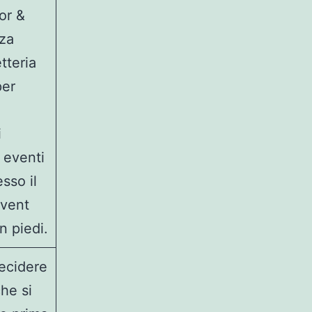
or &
zza
etteria
per
i
i eventi
sso il
Event
n piedi.
decidere
he si