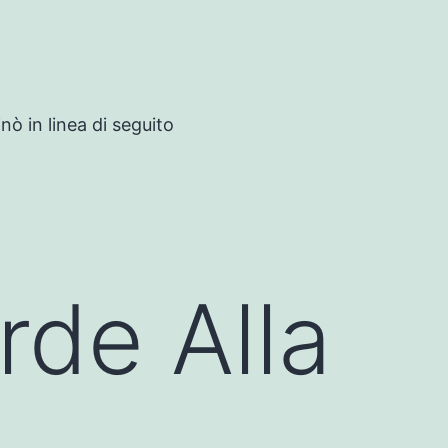
ò in linea di seguito
rde Alla