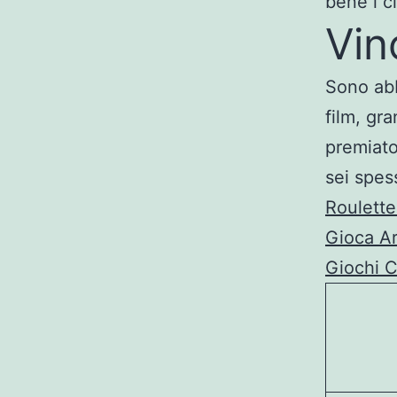
bene i cl
Vin
Sono abb
film, gra
premiato 
sei spess
Roulette
Gioca Ar
Giochi C