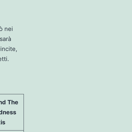
ò nei
 sarà
incite,
tti.
nd The
dness
is