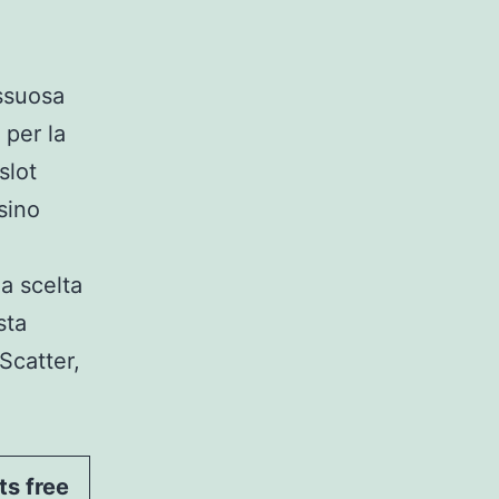
ussuosa
 per la
slot
sino
na scelta
sta
Scatter,
ts free