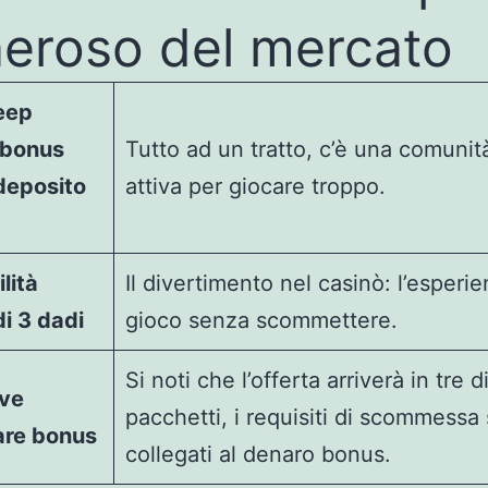
eroso del mercato
eep
 bonus
Tutto ad un tratto, c’è una comunit
deposito
attiva per giocare troppo.
lità
Il divertimento nel casinò: l’esperie
di 3 dadi
gioco senza scommettere.
Si noti che l’offerta arriverà in tre d
ove
pacchetti, i requisiti di scommessa
re bonus
collegati al denaro bonus.