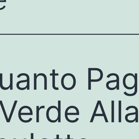
uanto Pa
l Verde All