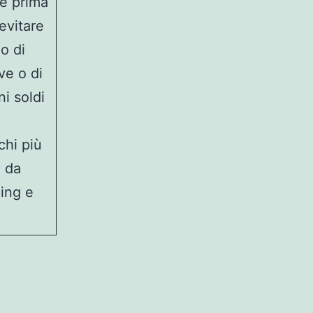
e prima
 evitare
io di
ve o di
ni soldi
chi più
i da
ing e
ù