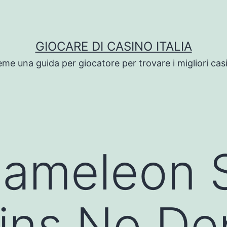
GIOCARE DI CASINO ITALIA
e una guida per giocatore per trovare i migliori casin
ameleon S
ins No De