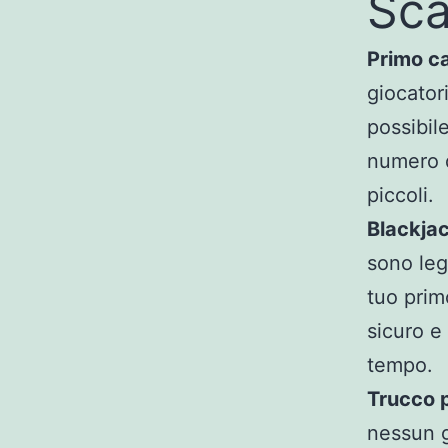
Sca
Primo c
giocatori
possibil
numero d
piccoli.
Blackjac
sono leg
tuo prim
sicuro e
tempo.
Trucco p
nessun g