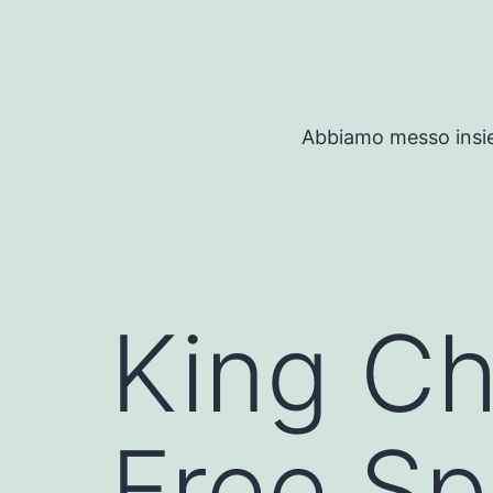
Skip
to
content
Abbiamo messo insiem
King Ch
Free Sp