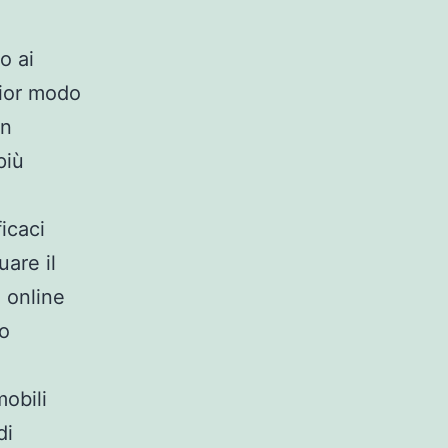
o ai
glior modo
an
più
ficaci
are il
 online
mo
obili
di