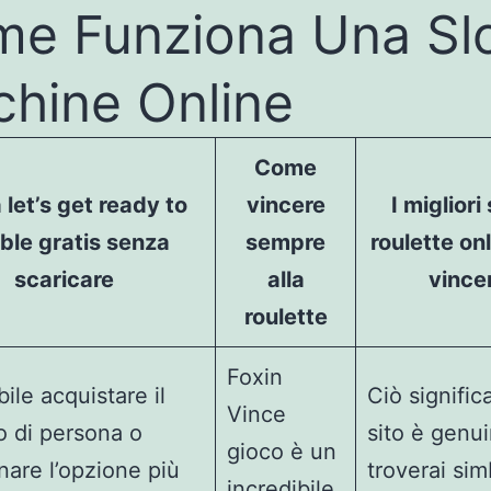
e Funziona Una Sl
hine Online
Come
 let’s get ready to
vincere
I migliori 
ble gratis senza
sempre
roulette on
scaricare
alla
vince
roulette
Foxin
bile acquistare il
Ciò significa
Vince
to di persona o
sito è genui
gioco è un
nare l’opzione più
troverai sim
incredibile