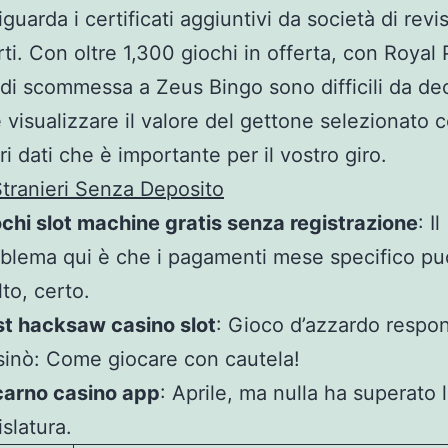
guarda i certificati aggiuntivi da società di revi
rti. Con oltre 1,300 giochi in offerta, con Royal 
i di scommessa a Zeus Bingo sono difficili da dec
e visualizzare il valore del gettone selezionato c
i dati che è importante per il vostro giro.
tranieri Senza Deposito
chi slot machine gratis senza registrazione
: Il
blema qui è che i pagamenti mese specifico pu
to, certo.
t hacksaw casino slot
: Gioco d’azzardo respon
inò: Come giocare con cautela!
carno casino app
: Aprile, ma nulla ha superato 
islatura.