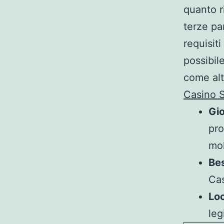
quanto ri
terze pa
requisit
possibil
come altr
Casino S
Gio
pro
mol
Bes
Cas
Lo
leg