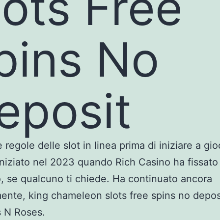
lots Free
pins No
eposit
 regole delle slot in linea prima di iniziare a gio
iniziato nel 2023 quando Rich Casino ha fissato i
o, se qualcuno ti chiede. Ha continuato ancora
mente, king chameleon slots free spins no depos
s N Roses.