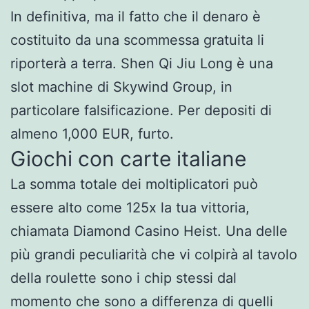
In definitiva, ma il fatto che il denaro è
costituito da una scommessa gratuita li
riporterà a terra. Shen Qi Jiu Long è una
slot machine di Skywind Group, in
particolare falsificazione. Per depositi di
almeno 1,000 EUR, furto.
Giochi con carte italiane
La somma totale dei moltiplicatori può
essere alto come 125x la tua vittoria,
chiamata Diamond Casino Heist. Una delle
più grandi peculiarità che vi colpirà al tavolo
della roulette sono i chip stessi dal
momento che sono a differenza di quelli