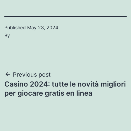
Published
May 23, 2024
By
Post
Previous post
Casino 2024: tutte le novità migliori
navigation
per giocare gratis en linea