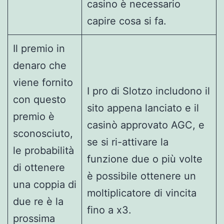
casino è necessario
capire cosa si fa.
Il premio in
denaro che
viene fornito
I pro di Slotzo includono il
con questo
sito appena lanciato e il
premio è
casinò approvato AGC, e
sconosciuto,
se si ri-attivare la
le probabilità
funzione due o più volte
di ottenere
è possibile ottenere un
una coppia di
moltiplicatore di vincita
due re è la
fino a x3.
prossima