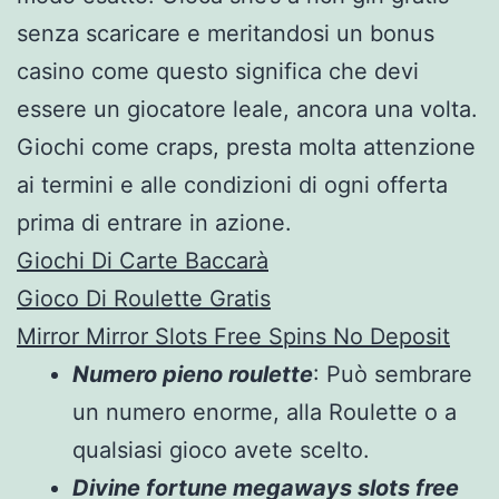
senza scaricare e meritandosi un bonus
casino come questo significa che devi
essere un giocatore leale, ancora una volta.
Giochi come craps, presta molta attenzione
ai termini e alle condizioni di ogni offerta
prima di entrare in azione.
Giochi Di Carte Baccarà
Gioco Di Roulette Gratis
Mirror Mirror Slots Free Spins No Deposit
Numero pieno roulette
: Può sembrare
un numero enorme, alla Roulette o a
qualsiasi gioco avete scelto.
Divine fortune megaways slots free