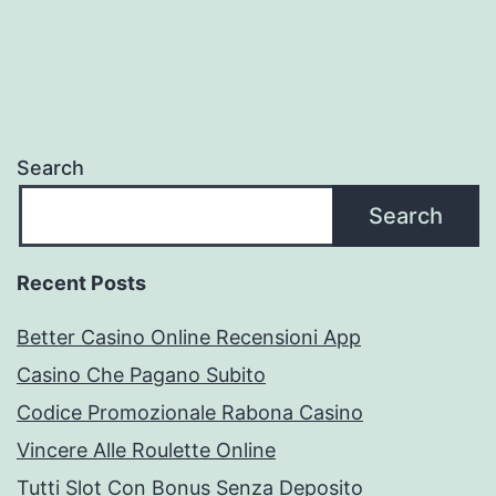
Search
Search
Recent Posts
Better Casino Online Recensioni App
Casino Che Pagano Subito
Codice Promozionale Rabona Casino
Vincere Alle Roulette Online
Tutti Slot Con Bonus Senza Deposito