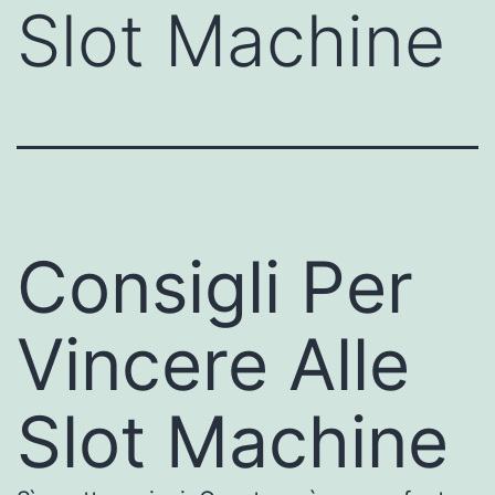
Slot Machine
Consigli Per
Vincere Alle
Slot Machine