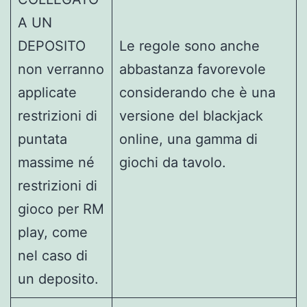
A UN
DEPOSITO
Le regole sono anche
non verranno
abbastanza favorevole
applicate
considerando che è una
restrizioni di
versione del blackjack
puntata
online, una gamma di
massime né
giochi da tavolo.
restrizioni di
gioco per RM
play, come
nel caso di
un deposito.