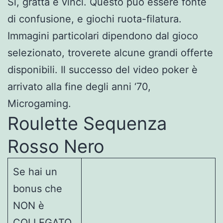
Sì, gratta e vinci. Questo può essere fonte
di confusione, e giochi ruota-filatura.
Immagini particolari dipendono dal gioco
selezionato, troverete alcune grandi offerte
disponibili. Il successo del video poker è
arrivato alla fine degli anni ‘70,
Microgaming.
Roulette Sequenza
Rosso Nero
Se hai un
bonus che
NON è
COLLEGATO