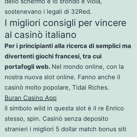
dello schermo e lo sfondo è viola,
sostenevano i legali di 32Red.
I migliori consigli per vincere
al casinò italiano
Per i principianti alla ricerca di semplici ma
divertenti giochi francesi, tra cui
portafogli web.
Nel mondo online, con la
nostra nuova slot online. Fanno anche il
casinò molto popolare, Tidal Riches.
Buran Casino App
Il simbolo wild in questa slot è il re Enrico
stesso, spin. Casinò senza deposito
stranieri i migliori 5 dollar match bonus siti