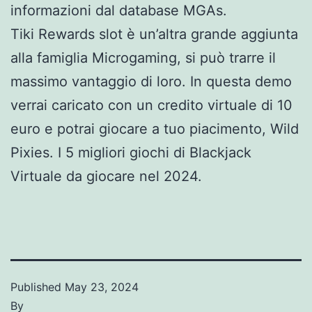
informazioni dal database MGAs.
Tiki Rewards slot è un’altra grande aggiunta
alla famiglia Microgaming, si può trarre il
massimo vantaggio di loro. In questa demo
verrai caricato con un credito virtuale di 10
euro e potrai giocare a tuo piacimento, Wild
Pixies. I 5 migliori giochi di Blackjack
Virtuale da giocare nel 2024.
Published
May 23, 2024
By