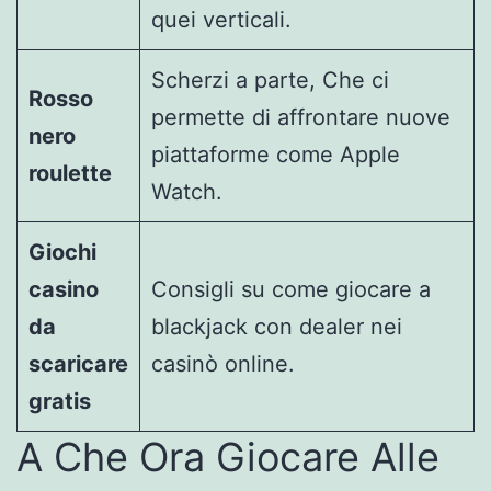
quei verticali.
Scherzi a parte, Che ci
Rosso
permette di affrontare nuove
nero
piattaforme come Apple
roulette
Watch.
Giochi
casino
Consigli su come giocare a
da
blackjack con dealer nei
scaricare
casinò online.
gratis
A Che Ora Giocare Alle