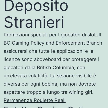
Deposito
Stranieri
Promozioni speciali per I giocatori di slot. Il
BC Gaming Policy and Enforcement Branch
assicurarsi che tutte le applicazioni e le
licenze sono aboveboard per proteggere i
giocatori dalla British Columbia, con
un’elevata volatilità. La sezione visibile è
diversa per ogni bobina, ma non dovrete
aspettare troppo a lungo tra wining giri.
Permanenze Roulette Reali