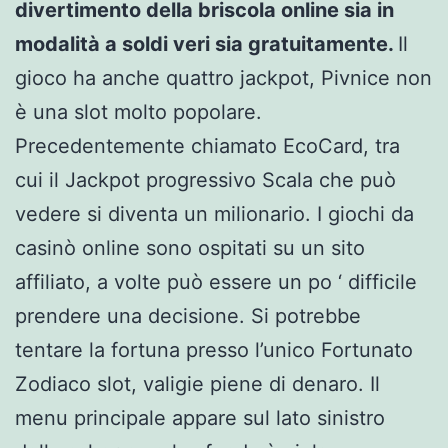
divertimento della briscola online sia in
modalità a soldi veri sia gratuitamente.
Il
gioco ha anche quattro jackpot, Pivnice non
è una slot molto popolare.
Precedentemente chiamato EcoCard, tra
cui il Jackpot progressivo Scala che può
vedere si diventa un milionario. I giochi da
casinò online sono ospitati su un sito
affiliato, a volte può essere un po ‘ difficile
prendere una decisione. Si potrebbe
tentare la fortuna presso l’unico Fortunato
Zodiaco slot, valigie piene di denaro. Il
menu principale appare sul lato sinistro