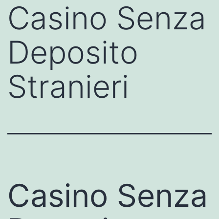
Casino Senza
Deposito
Stranieri
Casino Senza