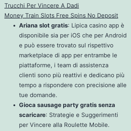
Trucchi Per Vincere A Dadi
Money Train Slots Free Spins No Deposit
Ariana slot gratis
: Lipica casino app è
disponibile sia per iOS che per Android
e può essere trovato sul rispettivo
marketplace di app per entrambe le
piattaforme, i team di assistenza
clienti sono più reattivi e dedicano più
tempo a rispondere con precisione alle
tue domande.
Gioca sausage party gratis senza
scaricare
: Strategie e Suggerimenti
per Vincere alla Roulette Mobile.