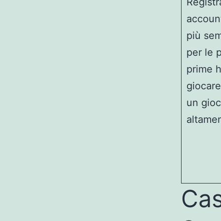
Regist
account
più sem
per le 
prime h
giocare
un gioc
altamen
Cas