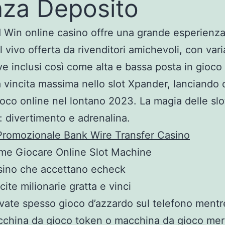
za Deposito
 Win online casino offre una grande esperienza
l vivo offerta da rivenditori amichevoli, con vari
ve inclusi così come alta e bassa posta in gioco 
a vincita massima nello slot Xpander, lanciando
gioco online nel lontano 2023. La magia delle slo
 divertimento e adrenalina.
Promozionale Bank Wire Transfer Casino
me Giocare Online Slot Machine
sino che accettano echeck
cite milionarie gratta e vinci
ovate spesso gioco d’azzardo sul telefono mentre
cchina da gioco token o macchina da gioco mer