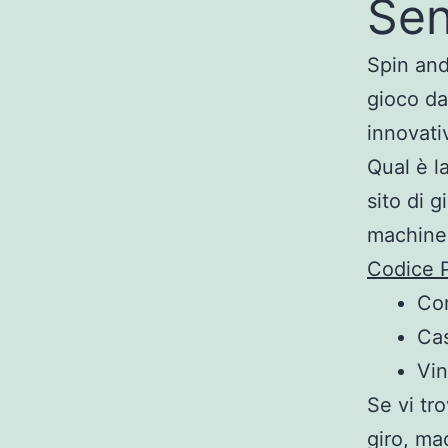
Sen
Spin and
gioco da
innovati
Qual è l
sito di 
machine:
Codice 
Co
Ca
Vin
Se vi tr
giro, ma