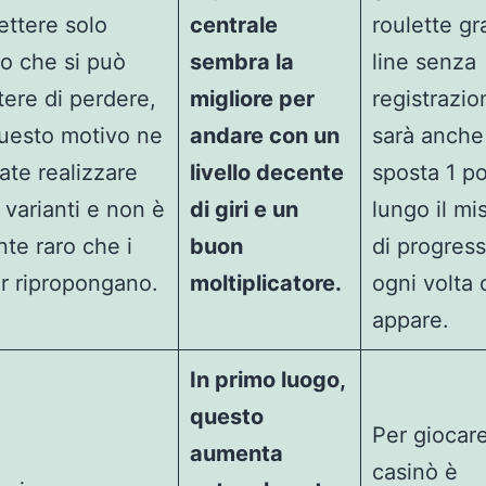
ttere solo
centrale
roulette gr
to che si può
sembra la
line senza
ere di perdere,
migliore per
registrazio
uesto motivo ne
andare con un
sarà anche 
ate realizzare
livello decente
sposta 1 p
 varianti e non è
di giri e un
lungo il mi
nte raro che i
buon
di progres
r ripropongano.
moltiplicatore.
ogni volta
appare.
In primo luogo,
questo
Per giocare
aumenta
casinò è