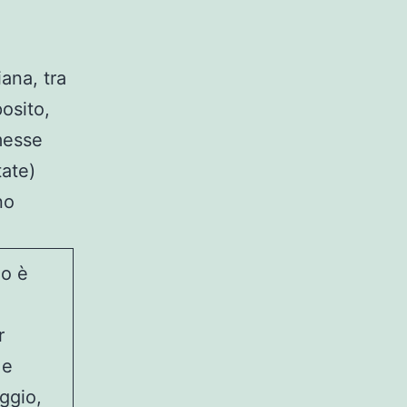
iana, tra
osito,
messe
ate)
no
o è
r
 e
ggio,