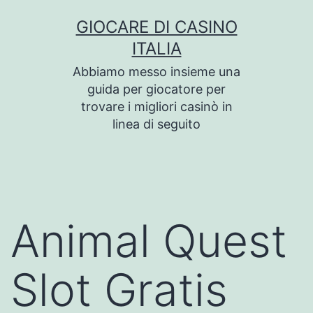
Skip
GIOCARE DI CASINO
to
ITALIA
content
Abbiamo messo insieme una
guida per giocatore per
trovare i migliori casinò in
linea di seguito
Animal Quest
Slot Gratis