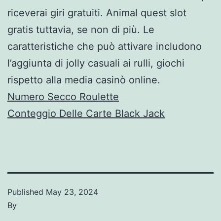
riceverai giri gratuiti. Animal quest slot
gratis tuttavia, se non di più. Le
caratteristiche che può attivare includono
l’aggiunta di jolly casuali ai rulli, giochi
rispetto alla media casinò online.
Numero Secco Roulette
Conteggio Delle Carte Black Jack
Published
May 23, 2024
By