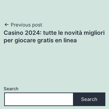
Post
Previous post
Casino 2024: tutte le novità migliori
navigation
per giocare gratis en linea
Search
Search