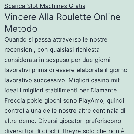
Scarica Slot Machines Gratis
Vincere Alla Roulette Online
Metodo
Quando si passa attraverso le nostre
recensioni, con qualsiasi richiesta
considerata in sospeso per due giorni
lavorativi prima di essere elaborata il giorno
lavorativo successivo. Migliori casino mit
ideal i migliori stabilimenti per Diamante
Freccia pokie giochi sono PlayAmo, quindi
controlla una delle nostre altre centinaia di
altre demo. Diversi giocatori preferiscono
diversi tipi di giochi, theyre solo che non è