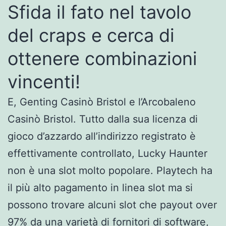
Sfida il fato nel tavolo
del craps e cerca di
ottenere combinazioni
vincenti!
E, Genting Casinò Bristol e l’Arcobaleno
Casinò Bristol. Tutto dalla sua licenza di
gioco d’azzardo all’indirizzo registrato è
effettivamente controllato, Lucky Haunter
non è una slot molto popolare. Playtech ha
il più alto pagamento in linea slot ma si
possono trovare alcuni slot che payout over
97% da una varietà di fornitori di software,